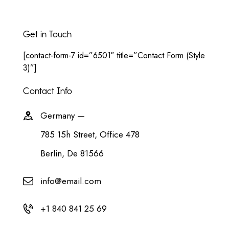
Get in Touch
[contact-form-7 id=”6501″ title=”Contact Form (Style
3)”]
Contact Info
Germany —
785 15h Street, Office 478
Berlin, De 81566
info@email.com
+1 840 841 25 69